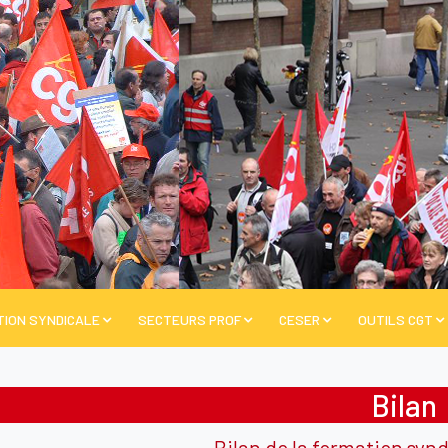
TION SYNDICALE
SECTEURS PROF
CESER
OUTILS CGT
Bilan
Bilan de la formation synd