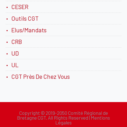
CESER
Outils CGT
Elus/Mandats
CRB
UD
UL
CGT Près De Chez Vous
Copyright © 2019-2050 Comité Régional de
Bretagne CGT. All Rights Reserved |
Mentions
Légales