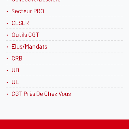
Secteur PRO
CESER
Outils CGT
Elus/Mandats
CRB
UD
UL
CGT Près De Chez Vous