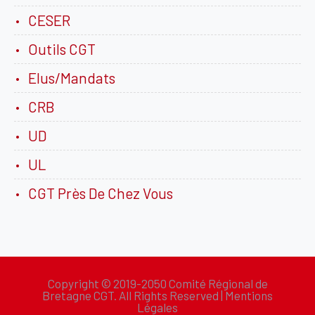
CESER
Outils CGT
Elus/Mandats
CRB
UD
UL
CGT Près De Chez Vous
Copyright © 2019-2050 Comité Régional de
Bretagne CGT. All Rights Reserved |
Mentions
Légales