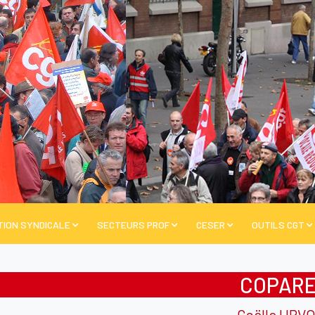
TION SYNDICALE
SECTEURS PROF
CESER
OUTILS CGT
COPAR
Gaëlle URV