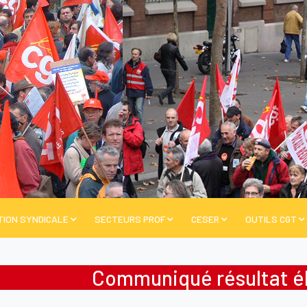
TION SYNDICALE
SECTEURS PROF
CESER
OUTILS CGT
Communiqué résultat él