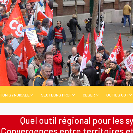
TION SYNDICALE
SECTEURS PROF
CESER
OUTILS CGT
Quel outil régional pour les 
Convergences entre territoires et