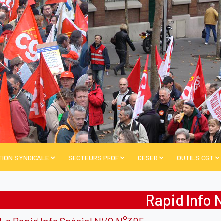
TION SYNDICALE
SECTEURS PROF
CESER
OUTILS CGT
Rapid Info 
Le Rapid Info Spécial NVO N°395