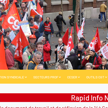
TION SYNDICALE
SECTEURS PROF
CESER
OUTILS CGT
Rapid Info 
le document de travail et de réflexion de la 14è 