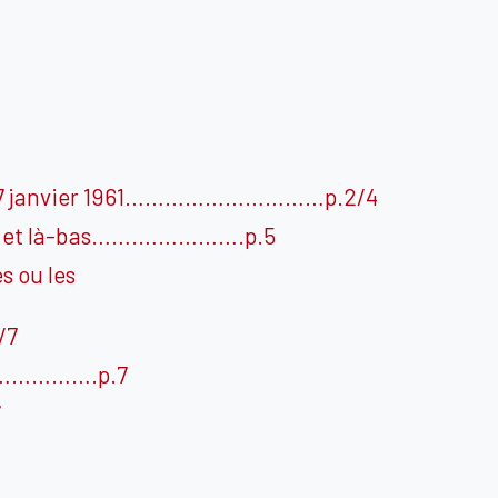
 le 17 janvier 1961…………………………p.2/4
 ici et là-bas…….…………….p.5
s ou les
/7
..…………….p.7
7