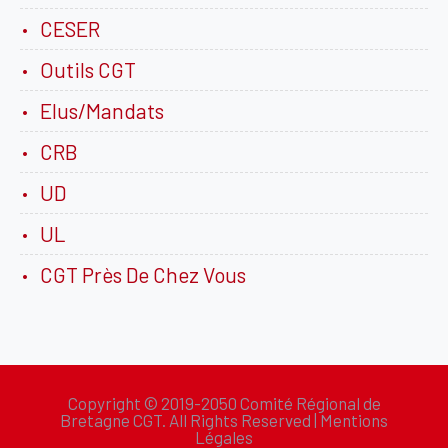
CESER
Outils CGT
Elus/Mandats
CRB
UD
UL
CGT Près De Chez Vous
Copyright © 2019-2050 Comité Régional de
Bretagne CGT. All Rights Reserved |
Mentions
Légales