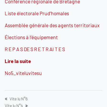
Conférence régionale de Bretagne
Liste électorale Prud’homales
Assemblée générale des agents territoriaux
Élections à l’équipement
R E P A S DE S R E T R AI T E S
Lire la suite
No5_viteluvitesu
Navigation
Vite lu N°6
de
Vite lu N°4