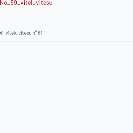
No_59_viteluvitesu
Navigation
vitelu vitesu n° 61
de
l’article