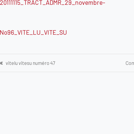
20111115_TRACT_ADMR_29_novembre-
No96_VITE_LU_VITE_SU
Navigation
vitelu vitesu numéro 47
Com
de
l’article