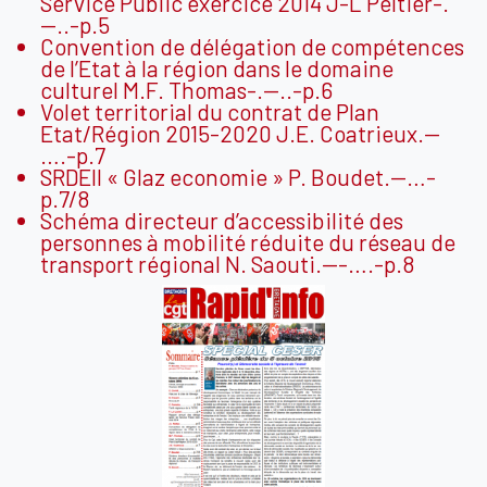
Service Public exercice 2014 J-L Peltier-.
—..-p.5
Convention de délégation de compétences
de l’Etat à la région dans le domaine
culturel M.F. Thomas-.—..-p.6
Volet territorial du contrat de Plan
Etat/Région 2015-2020 J.E. Coatrieux.—
….-p.7
SRDEII « Glaz economie » P. Boudet.—…-
p.7/8
Schéma directeur d’accessibilité des
personnes à mobilité réduite du réseau de
transport régional N. Saouti.—-….-p.8