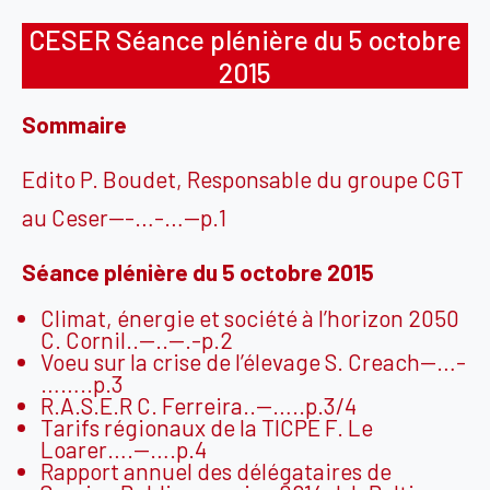
CESER Séance plénière du 5 octobre
2015
Sommaire
Edito P. Boudet, Responsable du groupe CGT
au Ceser—-…-…—p.1
Séance plénière du 5 octobre 2015
Climat, énergie et société à l’horizon 2050
C. Cornil..—..—.-p.2
Voeu sur la crise de l’élevage S. Creach—…-
……..p.3
R.A.S.E.R C. Ferreira..—…..p.3/4
Tarifs régionaux de la TICPE F. Le
Loarer….—….p.4
Rapport annuel des délégataires de