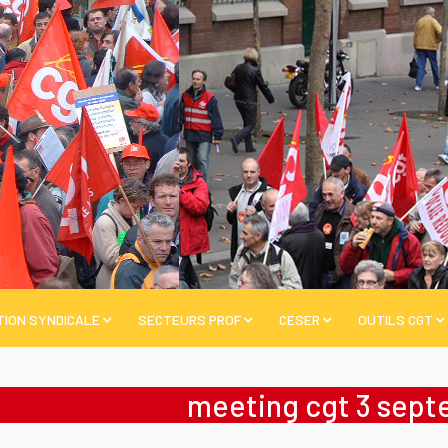
TION SYNDICALE
SECTEURS PROF
CESER
OUTILS CGT
meeting cgt 3 sept