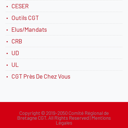
CESER
Outils CGT
Elus/Mandats
CRB
UD
UL
CGT Près De Chez Vous
Copyright © 2019-2050 Comité Régional de
Bretagne CGT. All Rights Reserved |
Mentions
Légales