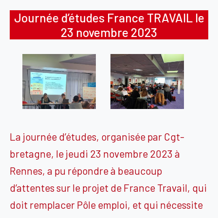
Journée d’études France TRAVAIL le
23 novembre 2023
La journée d’études, organisée par
Cgt-
bretagne
, le jeudi 23 novembre 2023 à
Rennes, a pu répondre à beaucoup
d’attentes sur le projet de France Travail, qui
doit remplacer Pôle emploi, et qui nécessite