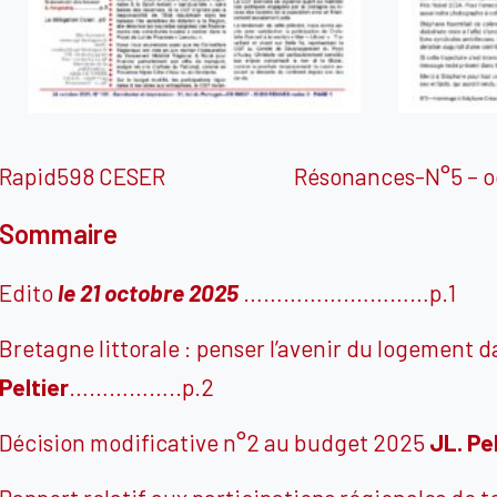
Rapid598 CESER
Résonances-N°5 – oct
Sommaire
Edito
le 21 octobre 2025
…………….…………p.1
Bretagne littorale : penser l’avenir du logement 
Peltier
……………..p.2
Décision modificative n°2 au budget 2025
JL.
Pel