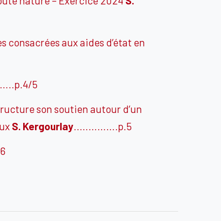
toute nature – Exercice 2024
S.
s consacrées aux aides d’état en
..p.4/5
tructure son soutien autour d’un
aux
S.
Kergourlay
..………….p.5
6