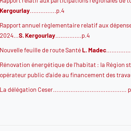
Rapport relatif aux participations régionales de 
Kergourlay
..………….p.4
Rapport annuel règlementaire relatif aux dépense
2024…
S.
Kergourlay
..………….p.4
Nouvelle feuille de route Santé
L.
Madec
……..………
Rénovation énergétique de l’habitat : la Région s
opérateur public d’aide au financement des trav
La délégation Ceser…………………………………… p
Navigation