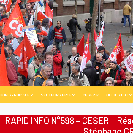
TION SYNDICALE
SECTEURS PROF
CESER
OUTILS CGT
RAPID INFO N°598 – CESER + Ré
Stéphane C