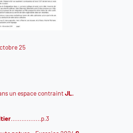
obre 25
dans un espace contraint
JL.
tier
……………..p.3