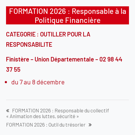
FORMATION 2026 : Responsable à la
Politique Financière
CATEGORIE : OUTILLER POUR LA
RESPONSABILITE
Finistère – Union Départementale – 02 98 44
37 55
du 7 au 8 décembre
Navigation
FORMATION 2026 : Responsable du collectif
de
« Animation des luttes, sécurité »
l’article
FORMATION 2026 : Outil du trésorier