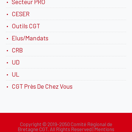
Secteur PRO
CESER
Outils CGT
Elus/Mandats
CRB
UD
UL
CGT Près De Chez Vous
Copyright © 2019-2050 Comité Régional de
Bretagne CGT. All Rights Reserved |
Mentions