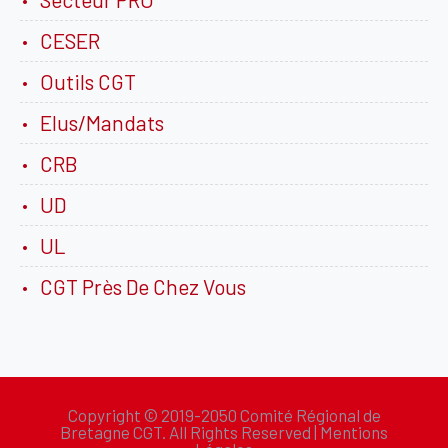
CESER
Outils CGT
Elus/Mandats
CRB
UD
UL
CGT Près De Chez Vous
Copyright © 2019-2050 Comité Régional de
Bretagne CGT. All Rights Reserved |
Mentions