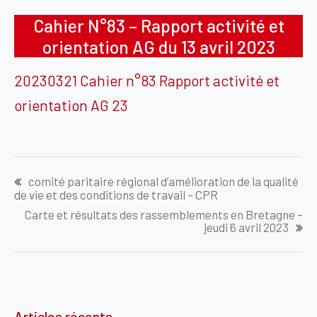
Cahier N°83 – Rapport activité et
orientation AG du 13 avril 2023
20230321 Cahier n°83 Rapport activité et
orientation AG 23
Navigation
comité paritaire régional d’amélioration de la qualité
de
de vie et des conditions de travail – CPR
l’article
Carte et résultats des rassemblements en Bretagne –
jeudi 6 avril 2023
Articles récents